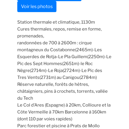
Voir les photos
Station thermale et climatique, 1130m
Cures thermales, repos, remise en forme,
promenades,
randonnées de 700 à 2600m : cirque
montagneux du Costabonne(2465m)-Les
Esquerdes de Rotja-Le Pla Guillem(2250m)-Le
Pic des Sept Hommes(2651m)-le Roc
Nègre(2714m)-Le Roja(2724m)-Le Pic des
Tres Vents(2731m) au Canigou(2784m)
Réserve naturelle, forêts de hêtres,
châtaigniers, pins à crochets, torrents, vallée
du Tech
Le Col d’Ares (Espagne) à 20km, Collioure et la
Côte Vermeille à 70km Barcelonne à 160km
(dont 110 par voies rapides)
Parc forestier et piscine à Prats de Mollo