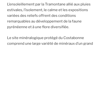
L’ensoleillement par la Tramontane allié aux pluies
estivales, l’isolement, le calme et les expositions
variées des reliefs offrent des conditions
remarquables au développement de la faune
pyrénéenne et à une flore diversifiée.
Le site minéralogique protégé du Costabonne
comprend une large variété de minéraux d’un grand
intérêt autour du fameux grenat historique régional.
C’est par le Pla Guillem que les troupes de Louis XIV
prirent à revers les irréductibles Angelets de la Terra,
en révolte contre la gabelle (le sel étant nécessaire au
bétail des pâturages et à la conservation de la viande),
impôt aboli par les tribunaux catalans puis rétabli par le
Roi après le traité d’Espagne.
La bataille en terrain découvert par 4000 soldats du
Roi, eu lieu le 5 mai 1670 au coll de la Regina (1762 m)
aux Estables, en contrebas du Pla Guillem, la guérilla